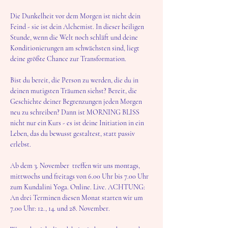
Die Dunkelheit vor dem Morgen ist nicht dein 
Feind - sie ist dein Alchemist. In dieser heiligen 
Stunde, wenn die Welt noch schläft und deine 
Konditionierungen am schwächsten sind, liegt 
deine größte Chance zur Transformation.
Bist du bereit, die Person zu werden, die du in 
deinen mutigsten Träumen siehst? Bereit, die 
Geschichte deiner Begrenzungen jeden Morgen 
neu zu schreiben? Dann ist MORNING BLISS 
nicht nur ein Kurs - es ist deine Initiation in ein 
Leben, das du bewusst gestaltest, statt passiv 
erlebst.
Ab dem 3. November  treffen wir uns montags, 
mittwochs und freitags von 6.00 Uhr bis 7.00 Uhr  
zum Kundalini Yoga. Online. Live. ACHTUNG: 
An drei Terminen diesen Monat starten wir um 
7.00 Uhr: 12., 14. und 28. November. 