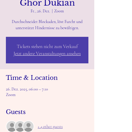
Ghor Dukian
Fr., 26. Dez.
  |  
Zoom
Durchschneidet Blockaden, löst Furcht und
unterstützt Hindernisse zu bewältigen.
Tickets stehen nicht zum Verkauf
Jetzt andere Veranstaltungen ansehen
Time & Location
26. Dez. 2025, 06:00 – 7:10
Zoom
Guests
+ 4 other guests