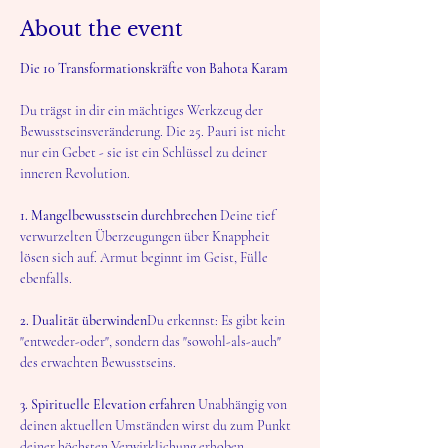
About the event
Die 10 Transformationskräfte von Bahota Karam
Du trägst in dir ein mächtiges Werkzeug der 
Bewusstseinsveränderung. Die 25. Pauri ist nicht 
nur ein Gebet - sie ist ein Schlüssel zu deiner 
inneren Revolution.
1. Mangelbewusstsein durchbrechen
 Deine tief 
verwurzelten Überzeugungen über Knappheit 
lösen sich auf. Armut beginnt im Geist, Fülle 
ebenfalls.
2. Dualität überwinden
Du erkennst: Es gibt kein 
"entweder-oder", sondern das "sowohl-als-auch" 
des erwachten Bewusstseins.
3. Spirituelle Elevation erfahren
 Unabhängig von 
deinen aktuellen Umständen wirst du zum Punkt 
deiner höchsten Verwirklichung erhoben.