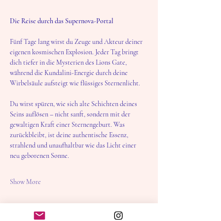
Die Reise durch das Supernova-Portal
Fünf Tage lang wirst du Zeuge und Akteur deiner 
eigenen kosmischen Explosion. Jeder Tag bringt 
dich tiefer in die Mysterien des Lions Gate, 
während die Kundalini-Energie durch deine 
Wirbelsäule aufsteigt wie flüssiges Sternenlicht.
Du wirst spüren, wie sich alte Schichten deines 
Seins auflösen – nicht sanft, sondern mit der 
gewaltigen Kraft einer Sternengeburt. Was 
zurückbleibt, ist deine authentische Essenz, 
strahlend und unaufhaltbar wie das Licht einer 
neu geborenen Sonne.
Show More
Share this event