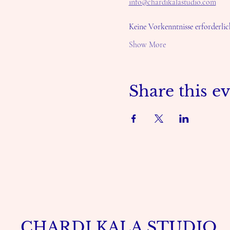
info@chardikalastudio.com
Keine Vorkenntnisse erforderlich
Show More
Share this e
CHARDI KALA STUDIO