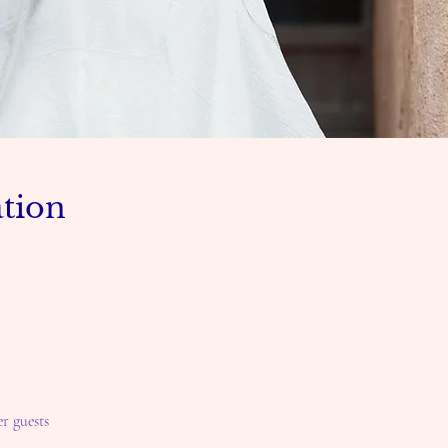
tion
er guests