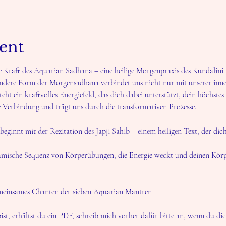
ent
e Kraft des Aquarian Sadhana – eine heilige Morgenpraxis des Kundalini 
ondere Form der Morgensadhana verbindet uns nicht nur mit unserer inne
eht ein kraftvolles Energiefeld, das dich dabei unterstützt, dein höchstes 
 Verbindung und trägt uns durch die transformativen Prozesse.
ginnt mit der Rezitation des Japji Sahib – einem heiligen Text, der dich
namische Sequenz von Körperübungen, die Energie weckt und deinen Körp
meinsames Chanten der sieben Aquarian Mantren
ist, erhältst du ein PDF, schreib mich vorher dafür bitte an, wenn du dic